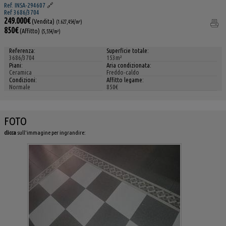
Ref. INSA-294607
🔗
Ref 3686/3704
249.000€
(Vendita)
(1.627,45€/m²)
850€
(Affitto)
(5,55€/m²)
Referenza:
Superficie totale:
3686/3704
153m²
Piani:
Aria condizionata:
Ceramica
Freddo-caldo
Condizioni:
Affitto legame:
Normale
850€
FOTO
clicca
sull'immagine per ingrandire: