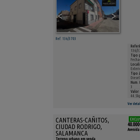
<
>
Ref. 136/3703
Referê
136/3
Tipo 
Fecha
Local
Exteri
Tipo 
Diesel
Num. 
3
Valor 
44.5k
Ver detal
CANTERAS-CAÑITOS,
EXCLU
40.000
CIUDAD RODRIGO,
Avenida 
SALAMANCA
Terreno urbano em venda