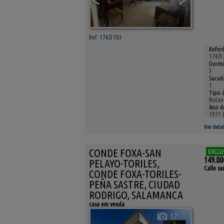
Ref. 174/3703
Referê
174/3
Dormi
3
Sacada
1
Tipo 
Butan
Ano d
1971 
Ver detal
CONDE FOXA-SAN
EXCLU
149.00
PELAYO-TORILES,
Calle sa
CONDE FOXA-TORILES-
PEÑA SASTRE, CIUDAD
RODRIGO, SALAMANCA
casa em venda
17