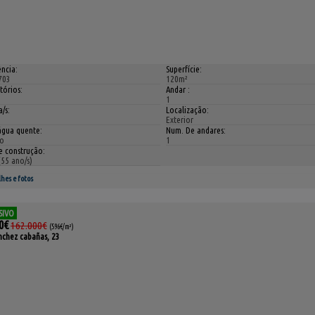
ncia:
Superfície:
703
120m²
tórios:
Andar :
1
/s:
Localização:
Exterior
água quente:
Num. De andares:
o
1
e construção:
(55 ano/s)
hes e fotos
SIVO
0€
162.000€
(596€/m²)
nchez cabañas, 23