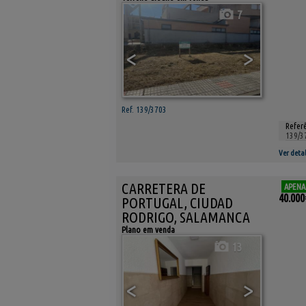
7
<
>
Ref. 139/3703
Referê
139/3
Ver detal
CARRETERA DE
APENA
40.000
PORTUGAL, CIUDAD
RODRIGO, SALAMANCA
Plano em venda
13
<
>