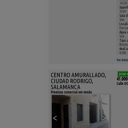
161/3
Superf
53m²
Sala d
Sim
Local
Parci
Água 
Sim
Tipo 
Bioma
Aval a
420€
Ver detal
CENTRO AMURALLADO,
BOM 
41.000
CIUDAD RODRIGO,
Calle 
SALAMANCA
Premissa comercial em venda
6
<
>