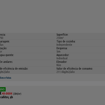
ncia:
Superfície:
703
250m²
garagem:
Tipo de cozinha:
das
Independente
ização:
Despensa:
or
Sim
água quente:
Aquecedor:
Individual
De andares:
Elevador:
Não
de eficiência de emissão:
Valor de eficiência de consumo:
g/m2/año
211.4kg/m2/año
hes e fotos
SIVO
€
43.000€
(250€/m²)
cañitos, s/n