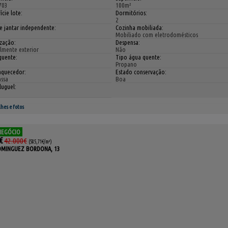
703
100m²
ície lote:
Dormitórios:
2
e jantar independente:
Cozinha mobiliada:
Mobiliado com eletrodomésticos
ização:
Despensa:
almente exterior
Não
quente:
Tipo água quente:
Propano
aquecedor:
Estado conservação:
ssa
Boa
luguel:
hes e fotos
NEGÓCIO
€
42.000€
(585,71€/m²)
DOMINGUEZ BORDONA, 13