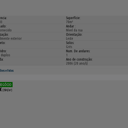
ncia:
Superfície:
03
70m²
iado:
Andar :
ornecido
Nível da rua
ização:
Orientação:
almente exterior
Leste
eto:
Solos:
Grés
idro:
Num. De andares:
 duplos
1
da:
Ano de construção:
2006 (20 ano/s)
hes e fotos
NEGÓCIO
€
(350€/m²)