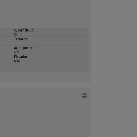
Superfície útil:
85m²
Terraços:
1
Água quente:
Sim
Elevador:
Não