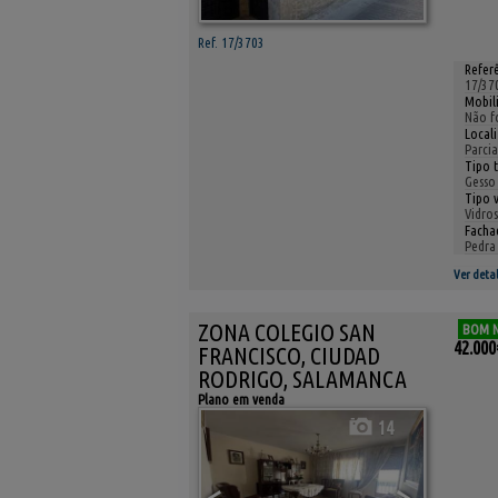
Ref. 17/3703
Referê
17/37
Mobil
Não f
Local
Parci
Tipo t
Gesso
Tipo v
Vidros
Facha
Pedra
Ver detal
ZONA COLEGIO SAN
BOM 
42.000
FRANCISCO, CIUDAD
RODRIGO, SALAMANCA
Plano em venda
14
<
>