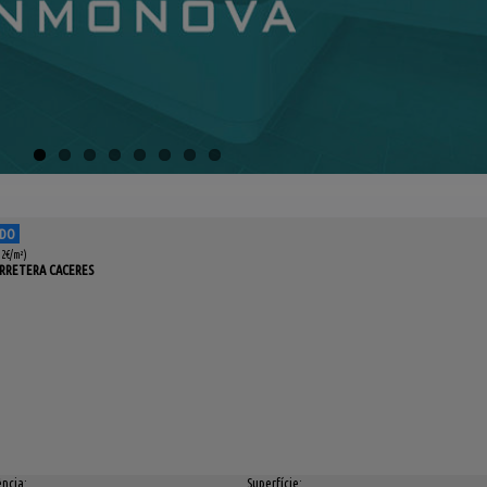
ADO
,2€/m²)
ARRETERA CACERES
ncia:
Superfície: