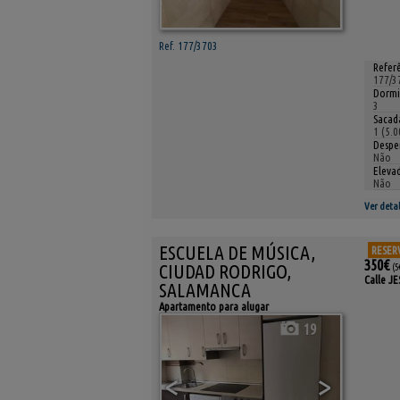
Ref. 177/3703
Referê
177/3
Dormi
3
Sacada
1 (5.0
Despe
Não
Eleva
Não
Ver detal
ESCUELA DE MÚSICA,
RESER
350€
CIUDAD RODRIGO,
(5
Calle J
SALAMANCA
Apartamento para alugar
19
<
>