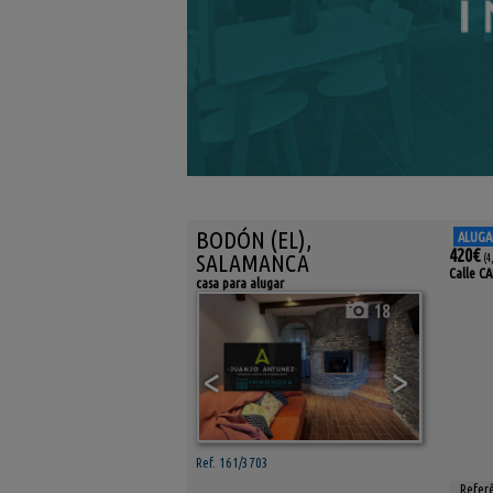
BODÓN (EL),
ALUG
420€
SALAMANCA
(4
Calle C
casa para alugar
18
<
>
Ref. 161/3703
Referê