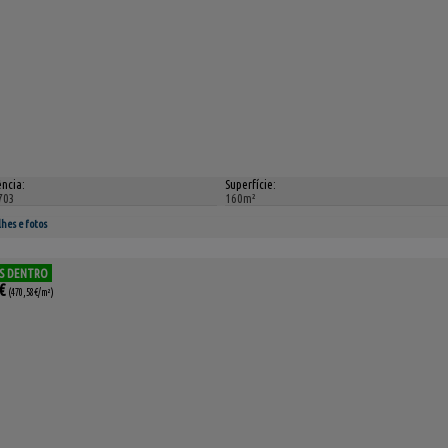
ncia:
Superfície:
703
160m²
hes e fotos
S DENTRO
€
(470,58€/m²)