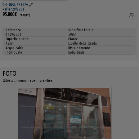
Ref. INSA-361929
🔗
Ref 4729/3701
95.000€
(1.900€/m²)
Referenza:
Superficie totale:
4729/3701
50m²
Superficie utile:
Piano:
42m²
Livello della strada
Acqua calda:
Riscaldamento:
Individuale
Individuale
FOTO
clicca
sull'immagine per ingrandire: