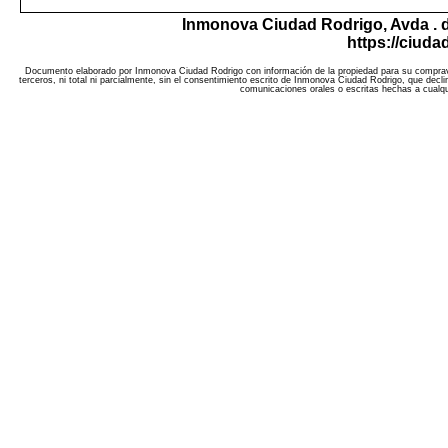
Inmonova Ciudad Rodrigo,
Avda . 
https://ciud
Documento elaborado por Inmonova Ciudad Rodrigo con información de la propiedad para su compravent
terceros, ni total ni parcialmente, sin el consentimiento escrito de Inmonova Ciudad Rodrigo, que decl
comunicaciones orales o escritas hechas a cualqui